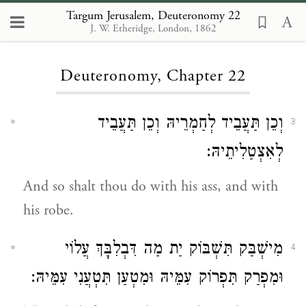
Targum Jerusalem, Deuteronomy 22
J. W. Etheridge, London, 1862
Loading...
Deuteronomy, Chapter 22
וְכֵן תַּעֲבֵיד לְחַמְרֵיהּ וְכֵן תַּעֲבֵיד
3
לְאִצְטַלִיתֵיהּ:
And so shalt thou do with his ass, and with
his robe.
מִישְׁבַּק תִּשְׁבּוֹק יַת מַה דִּבְלִבָּךְ עֲלוֹי
4
וּמִפְרַק תִּפְרוֹק עִמֵּיהּ וּמִטְעַן תִּטְעֲנִי עִמֵּיהּ: