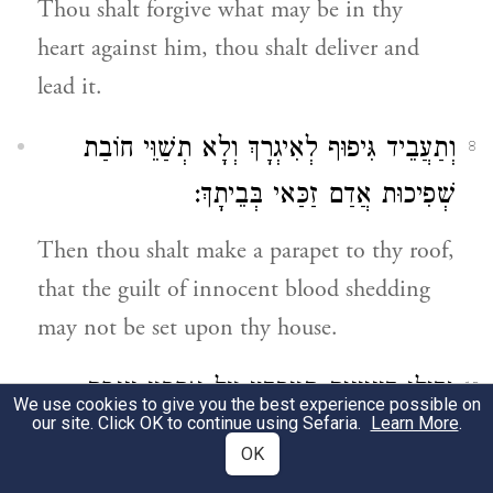
Thou shalt forgive what may be in thy
heart against him, thou shalt deliver and
lead it.
וְתַעֲבֵיד גִּיפוּף לְאִיגְרָךְ וְלָא תְשַׁוֵּי חוֹבַת
8
שְׁפִיכוּת אֲדַם זַכַּאי בְּבֵיתָךְ:
Then thou shalt make a parapet to thy roof,
that the guilt of innocent blood shedding
may not be set upon thy house.
גְּדִילַן דְּצִיצִית תַּעַבְדוּן עַל אַרְבַּע צְנָפַת
12
We use cookies to give you the best experience possible on
our site. Click OK to continue using Sefaria.
Learn More
.
גּוֹלָתֵיכוֹן דְּיִתְכַסּוּן בָּהּ:
OK
Fringes of threads shall you make upon the