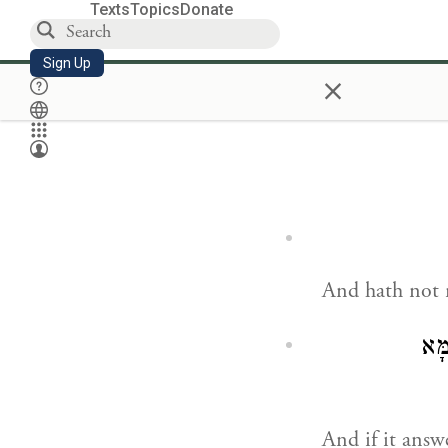
Texts
Topics
Donate
Sign Up
×
And hath not 
מָּא
And if it answ