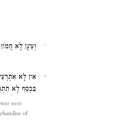
וְעֵינָן לָא חֲמוֹן :
7
אִין לָא אִתְרְעֵי א
14
בִּכְסַף לָא תִתְגַ:
ower over
rchandise of