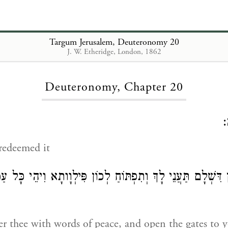
Targum Jerusalem, Deuteronomy 20
J. W. Etheridge, London, 1862
Loading...
Deuteronomy, Chapter 20
ּ
redeemed it
ן דִּשְׁלָם תַּעֲנֵי לָךְ וְתִפְתּוֹחַ לְכוֹן פִּילְוָותָא וִיהֵי כָּל עַ
er thee with words of peace, and open the gates to yo