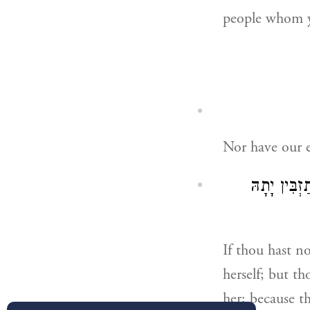
people whom y
Nor have our e
ְבִּין יָתָהּ
If thou hast n
herself; but t
her; because t