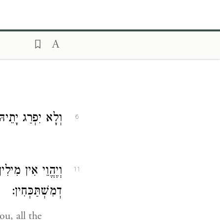
וְלָא יִפְרַג יָתֵיה:
6
וְיֶהֱוֵי אִין מִילִי
11
דְמִשְׁתַּכְּחִין:
u, all the