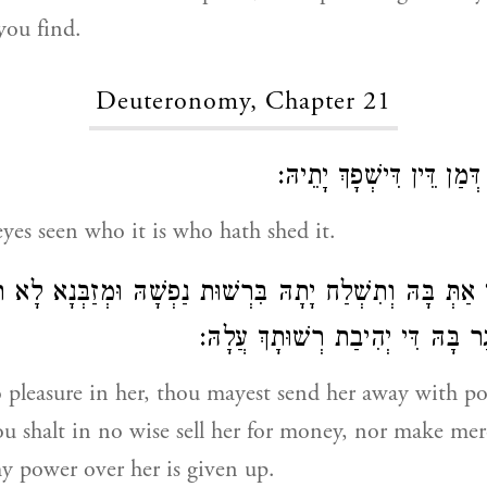
ou find.
Deuteronomy, Chapter 21
דְּמַן דֵּין דִּישְׁפָךְ יָתֵיהּ
yes seen who it is who hath shed it.
ַתְּ בָּהּ וְתִשְׁלַח יָתָהּ בִּרְשׁוּת נַפְשָׁהּ וּמְזַבְּנָא לָא תַז
ר בָּהּ דִּי יְהִיבַת רְשׁוּתָךְ עֲלָהּ
o pleasure in her, thou mayest send her away with p
hou shalt in no wise sell her for money, nor make me
hy power over her is given up.