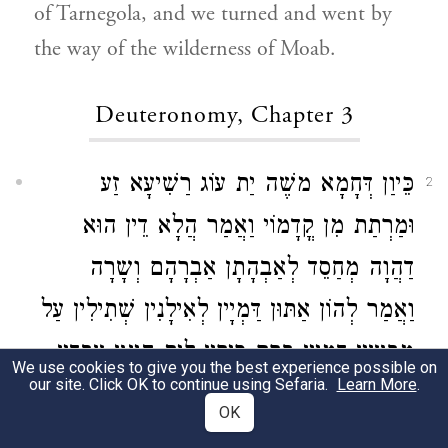
of Tarnegola, and we turned and went by
the way of the wilderness of Moab.
Deuteronomy, Chapter 3
כֵּיוַן דְּחָמָא משֶׁה יַת עוֹג רַשִׁיעָא זַע
2
וּמַרְתַת מִן קֳדָמוֹי וַאֲמַר הֲלָא דֵין הוּא
דַהֲוָה מְחַסֵד לְאַבְהָתָן אַבְרָהָם וְשָרָה
וַאֲמַר לְהוֹן אַתּוּן דַּמְיָין לְאִילָנִין שְׁתִילִין עַל
מַבּוּעִין דְּמַיָין בְּרַם פֵּירִין לֵית הִינוּן עַבְדִין
We use cookies to give you the best experience possible on
our site. Click OK to continue using Sefaria.
Learn More
.
בְּגִין כֵּן אַמְתִּין לֵיהּ קוּדְשָׁא בְּרִיךְ הוּא יְהֵי
OK
שְׁמֵיהּ מְשַׁבַּח אַחְיָיא יָתֵיהּ שְׁנִין סַגִּיאִין מִן