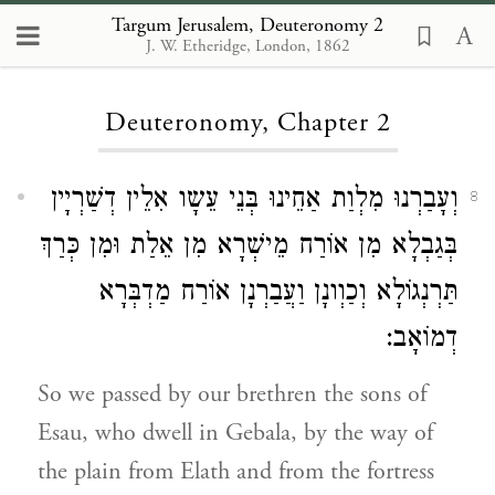
Targum Jerusalem, Deuteronomy 2
J. W. Etheridge, London, 1862
Loading...
Deuteronomy, Chapter 2
וְעָבַרְנוּ מִלְוַת אַחֵינוּ בְּנֵי עֵשָו אִלֵין דְשַׁרְיָין
8
בְּגַבְלָא מִן אוֹרַח מֵישְׁרָא מִן אֵלַת וּמִן כְּרַךְ
תַּרְנְגוֹלָא וְכַוְונָן וַעֲבַרְנָן אוֹרַח מַדְבְּרָא
דְמוֹאָב:
So we passed by our brethren the sons of
Esau, who dwell in Gebala, by the way of
the plain from Elath and from the fortress