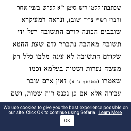
שכתבתי לקמן ריש סימן י"א לפרש בענין אחר
, ונראה דמעיקרא
ודברי רש"י צריך ישוב)
שובבים הכונה קודם התשובה דעל ידי
תשובה מאהבה נתברר גדם שעת החטא
שקודם התשובה לא עינה מלבו כלל רק
מעשה נערות ושטות בעלמא וכמו
שאמרו
דאין אדם עובר
)
(
בסוטה ג' א
עבירה אלא אם כן נכנס רוח שטות, ושם
אמרוהו דרך כלל על כל אחד מישראל
We use cookies to give you the best experience possible on
our site. Click OK to continue using Sefaria.
Learn More
.
לפי שבאמת כל ישראל לבן לשמים
OK