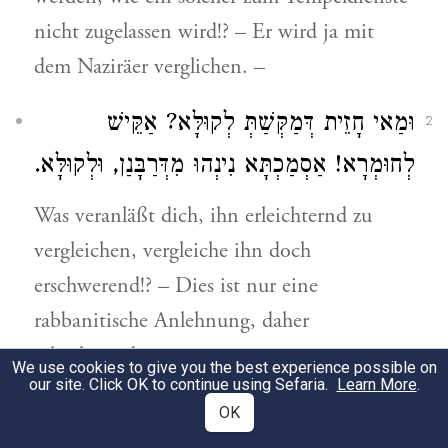
nicht zugelassen wird!? – Er wird ja mit
dem Naziräer verglichen. –
וּמַאי חָזֵית דְּמַקְּשַׁתְּ לְקוּלָּא? אַקֵּישׁ
2
לְחוּמְרָא! אַסְמַכְתָּא נִינְהוּ מִדְּרַבָּנַן, וּלְקוּלָּא.
Was veranläßt dich, ihn erleichternd zu
vergleichen, vergleiche ihn doch
erschwerend!? – Dies ist nur eine
rabbanitische Anlehnung, daher
erleichternd.
We use cookies to give you the best experience possible on
our site. Click OK to continue using Sefaria.
Learn More
.
אֵלּוּ הֵן מַעֲמָדוֹת. לְפִי שֶׁנֶּאֱמַר: ״צַו אֶת
OK
3