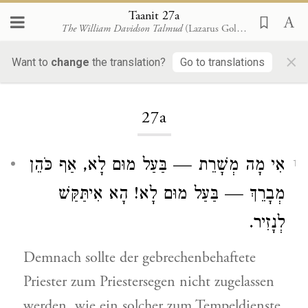
Taanit 27a
The William Davidson Talmud
(Lazarus Goldschmidt, 1929)
×
Want to
change
the translation?
Go to translations
Loading...
27a
אִי מָה מְשָׁרֵת — בַּעַל מוּם לָא, אַף כֹּהֵן
1
מְבָרֵךְ — בַּעַל מוּם לָא! הָא אִיתַּקַּשׁ
לְנָזִיר.
Demnach sollte der gebrechenbehaftete
Priester zum Priestersegen nicht zugelassen
werden, wie ein solcher zum Tempeldienste