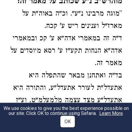
מוהרש"ב נ"ע שכותב על מאמר זה:
”מוגה מרבינו נ"ע". וכ"ה באוה"ת על
מארז"ל וענינים ריש ע' קכח.
ד"ה זה במאמרי אדה"א ע' קכ ובמאמרי
אדה"א הנחות תקע"ז ע' רסא מיוסדים על
מאמר זה.
בד"ה ואתחנן מבאר שהתפלה היא
אתעדל"ת לעורר אתעדל"ע, והתורה היא
אתעדל"ע מצד עצמה מלמעלמ"ט, וע"ז
We use cookies to give you the best experience possible on
ביקש משה ואתחנן שיכניס הוא את
our site. Click OK to continue using Sefaria.
Learn More
.
OK
ישראל לארץ ואזי היה ממשיך בכנס"י