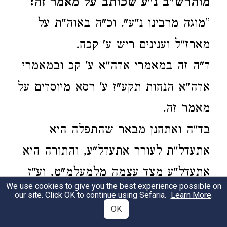
מוהרש"ב נ"ע שכותב על מאמר זה:
”מוגה מרבינו נ"ע". וכ"ה באוה"ת על
מארז"ל וענינים ריש ע' קכח.
ד"ה זה במאמרי אדה"א ע' קכ ובמאמרי
אדה"א הנחות תקע"ז ע' רסא מיוסדים על
מאמר זה.
בד"ה ואתחנן מבאר שהתפלה היא
אתעדל"ת לעורר אתעדל"ע, והתורה היא
אתעדל"ע מצד עצמה מלמעלמ"ט, וע"ז
We use cookies to give you the best experience possible on
ביקש משה ואתחנן שיכניס הוא את
our site. Click OK to continue using Sefaria.
Learn More
.
OK
ישראל לארץ ואזי היה ממשיך בכנס"י