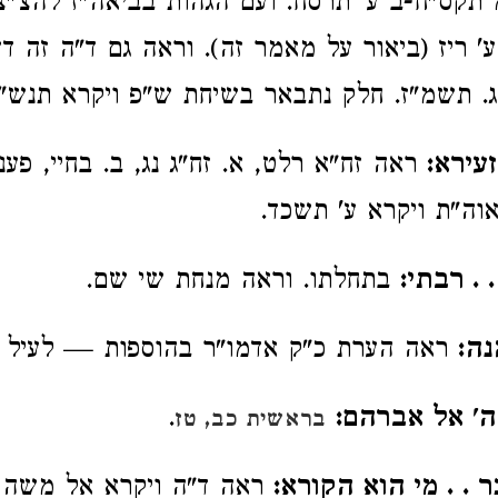
תקס"ח-ב ע' תרסח. ועם הגהות בביאה"ז להצ"צ-
ע' ריז (ביאור על מאמר זה). וראה גם ד"ה זה ד
. תשמ"ז. חלק נתבאר בשיחת ש"פ ויקרא תנש"
עירא:
ראה זח"א רלט, א. זח"ג נג, ב. בחיי, פענ
אוה"ת ויקרא ע' תשכד.
 . רבתי:
בתחלתו. וראה מנחת שי שם.
נה:
ראה הערת כ"ק אדמו"ר בהוספות — לעיל כ
ה' אל אברהם:
.
בראשית כב, טז
ר . . מי הוא הקורא:
ראה ד"ה ויקרא אל משה