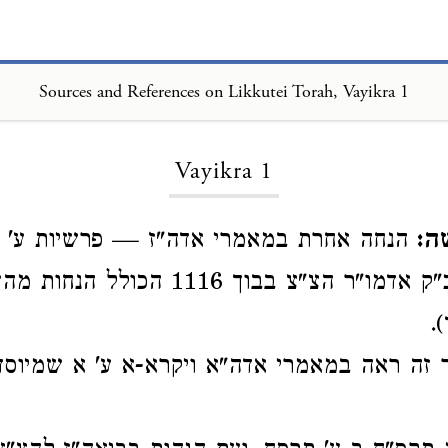
Sources and References on Likkutei Torah, Vayikra 1
Loading...
Vayikra 1
ה:
הנחה אחרת במאמרי אדה"ז — פרשיות ע' ת
שם מגוכי"ק כ"ק אדמו"ר הצ"צ בבוך 1116 הכולל ה
.
 זה ראה במאמרי אדה"א ויקרא-א ע' א שמיוס