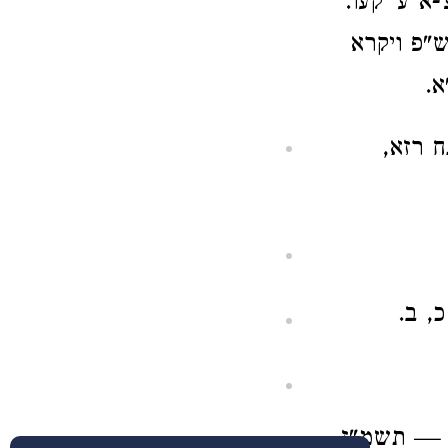
א ע' קעו.
ש"פ ויקרא
א.
ח רזא,
, ב.
 — תשמ"ז.