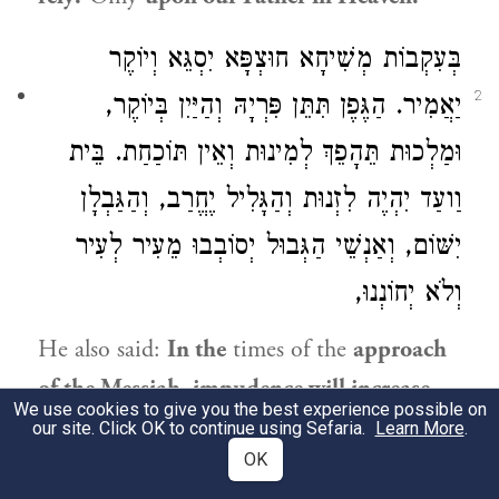
בְּעִקְבוֹת מְשִׁיחָא חוּצְפָּא יִסְגֵּא וְיוֹקֶר
2
יַאֲמִיר. הַגֶּפֶן תִּתֵּן פִּרְיָהּ וְהַיַּיִן בְּיוֹקֶר,
וּמַלְכוּת תֵּהָפֵךְ לְמִינוּת וְאֵין תּוֹכַחַת. בֵּית
וַועַד יִהְיֶה לִזְנוּת וְהַגָּלִיל יֶחֱרַב, וְהַגַּבְלָן
יִשּׁוֹם, וְאַנְשֵׁי הַגְּבוּל יְסוֹבְבוּ מֵעִיר לְעִיר
וְלֹא יְחוֹנְנוּ,
He also said:
In the
times of the
approach
of the Messiah, impudence will increase
We use cookies to give you the best experience possible on
and high costs will pile up.
Although
the
our site. Click OK to continue using Sefaria.
Learn More
.
OK
vine shall bring forth its fruit, wine will