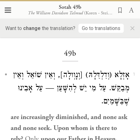
Sotah 49b
The William Davidson Talmud
(Koren - Steinsaltz)
×
Want to
change
the translation?
Go to translations
Loading...
49b
אָזְלָא (וְדַלְדַּלָהּ) [וְנָוְולָה], וְאֵין שׁוֹאֵל וְאֵין
1
מְבַקֵּשׁ. עַל מִי יֵשׁ לְהִשָּׁעֵן — עַל אָבִינוּ
שֶׁבַּשָּׁמַיִם.
are increasingly diminished, and none ask
and none seek. Upon whom is there to
rely?
Only
upon our Father in Heaven.