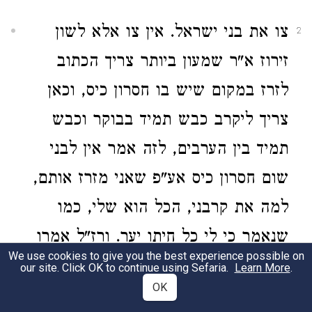
צו את בני ישראל. אין צו אלא לשון
2
זירוז א"ר שמעון ביותר צריך הכתוב
לזרז במקום שיש בו חסרון כיס, וכאן
צריך ליקרב כבש תמיד בבוקר וכבש
תמיד בין הערבים, לזה אמר אין לבני
שום חסרון כיס אע"פ שאני מזרז אותם,
למה את קרבני, הכל הוא שלי, כמו
שנאמר כי לי כל חיתו יער. ורז"ל אמרו
We use cookies to give you the best experience possible on
במדרש סמיכות אחרת וז"ל, לפי שהוא
our site. Click OK to continue using Sefaria.
Learn More
.
OK
אמר אשר יצא לפניהם וגו', א"ל עד