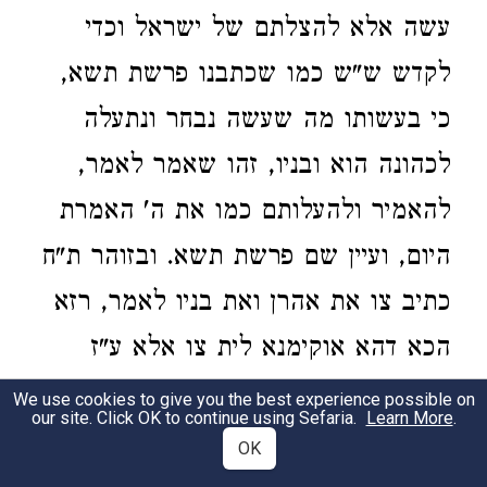
עשה אלא להצלתם של ישראל וכדי
לקדש ש"ש כמו שכתבנו פרשת תשא,
כי בעשותו מה שעשה נבחר ונתעלה
לכהונה הוא ובניו, זהו שאמר לאמר,
להאמיר ולהעלותם כמו את ה' האמרת
היום, ועיין שם פרשת תשא. ובזוהר ת"ח
כתיב צו את אהרן ואת בניו לאמר, רזא
הכא דהא אוקימנא לית צו אלא ע"ז
והכא אתיהיבת ליה לאתוקדא ההיא
We use cookies to give you the best experience possible on
our site. Click OK to continue using Sefaria.
Learn More
.
מחשבה, ולאעברא לה מגו קדושא בהאי
OK