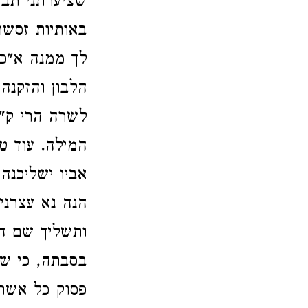
שציערתני תבא
באותיות זסשר
לך ממנה א"כ 
הלבון והזקנה
לשרה הרי ק"ץ
המילה. עוד ט
אביו ישליכנה
הנה נא עצרני
ותשליך שם הז
בסבתה, כי ש
פסוק כל אשר