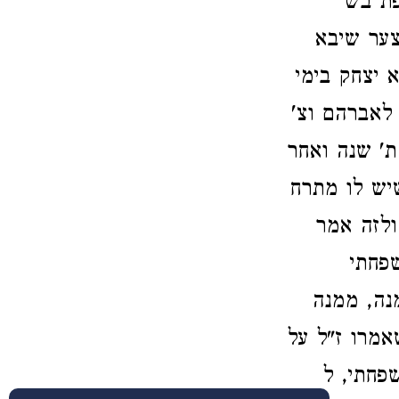
ת בש'
צער שיבא
 יצחק בימי
 לאברהם וצ'
ת' שנה ואחר
יש לו מתרח
ולזה אמר
פחתי
נה, ממנה
מרו ז"ל על
פחתי, ל