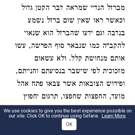
מברזל הנדיי שמראה דבר הקטן גדול
וכאשר ראו שאין שום ברזל נשמע
בנדבה וגם ידעו שהברזל הוא שנאוי
להקב"ה כמו שנבאר סוף הפרשה, עשו
אותם מנחושת קלל. ולא עשאום
מזכוכית לפי שישבר בנסיעתם וחנייתם,
ופירוש הצובאות אשר צבאו פתח אהל
מועד, החפצות שחפצו, תרגום יחפוץ
וצבי, וכן
ודי הוה צבי הוה קטל,
בדניאל
We use cookies to give you the best experience possible on
our site. Click OK to continue using Sefaria.
Learn More
.
זהו אשר צבאו פתח אהל מועד שרצו
OK