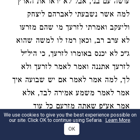
עושה עם בני, אבל לא יראו את הארץ
למה אשר נשבעתי לאברהם ליצחק
וליעקב ואמרתי לזרעך מי שהם מזרעו
לא ערב רב, וכאן רמז לו למשה שהוא
ג"כ לא יכנס באומרו לזרעך, כי היל"ל
לזרעך אתננה ואמר לאמר לזרעך ולא
לך, למה אמר לאמר אם יש שבועה איך
אמר לאמר משמע אמירה לבד, אלא
אמר אע"פ שאתה מזרעם כל עוד
We use cookies to give you the best experience possible on
שתתקיים השבועה בזרעך בערכך היא
our site. Click OK to continue using Sefaria.
Learn More
.
OK
אמירה, והיכן מצינו שנשבע, אלא הן הן