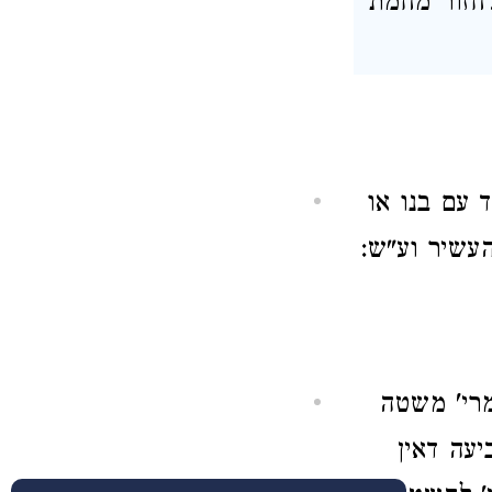
לחזור מחמת
 עם בנו או
עשיר וע"ש:
מרי' משטה
עה דאין