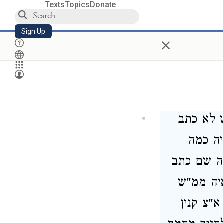
Texts
Topics
Donate
Sign Up
×
ש לא כתב
יה כמה
זה שם כתב
איה ממ"ש
"צ קנין