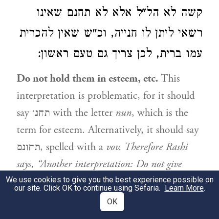
קשה לא הל"ל אלא לא תחנם שאינו
רשאי ליתן לו חנייה, וכ"ש שאין להכרית
עמו ברית, לכן צריך גם טעם ראשון:
Do not hold them in esteem, etc.
This
interpretation is problematic, for it should
say תחנן with the letter
nun
, which is the
term for esteem. Alternatively, it should say
תחונם, spelled with a
vov. Therefore Rashi
says, “Another interpretation: Do not give
them an encampment.” In other words: Even
We use cookies to give you the best experience possible on
our site. Click OK to continue using Sefaria.
Learn More
.
if you do not make a treaty, but think to [let
OK
them live with you and] tax them. Therefore it