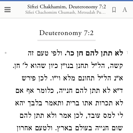
Siftei Chakhamim, Deuteronomy 7:2
Sifsei Chachomim Chumash, Metsudah Publications, 2009
Loading...
Deuteronomy 7:2
לא תתן להם חן כו'.
ולפי טעם זה
1
קשה, הל"ל תחנן בנו"ן כיון שהוא ל' חן.
א"נ הל"ל תחונם מלא וי"ו. לכן פירש
ד"א לא תתן להם חנייה, כלומר אף אם
לא תכרות אתו ברית ותאמר בלבך יהא
לי למס עובד, לכן אמר ולא תתן להם
שום חנייה בעולם בארץ. ולטעם אחרון