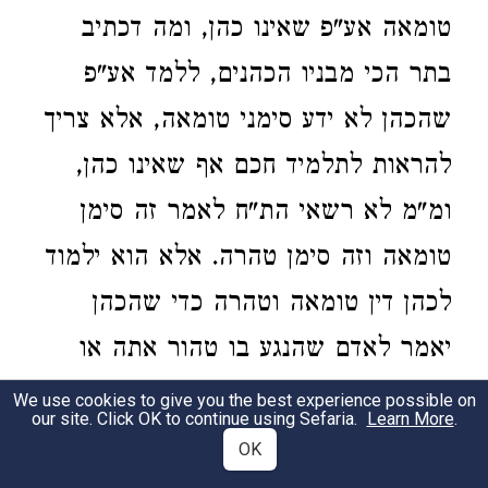
טומאה אע"פ שאינו כהן, ומה דכתיב
בתר הכי מבניו הכהנים, ללמד אע"פ
שהכהן לא ידע סימני טומאה, אלא צריך
להראות לתלמיד חכם אף שאינו כהן,
ומ"מ לא רשאי הת"ח לאמר זה סימן
טומאה וזה סימן טהרה. אלא הוא ילמוד
לכהן דין טומאה וטהרה כדי שהכהן
יאמר לאדם שהנגע בו טהור אתה או
טמא, ועל זה פירש"י גזירת הכתוב:
We use cookies to give you the best experience possible on
our site. Click OK to continue using Sefaria.
Learn More
.
A Scriptural decree.
Rashi’s view is so
OK