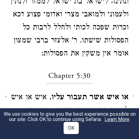
ונתינה לישראל בת ישראל לממזר ולנתין
ולעמוני ולמואבי מצרי ואדומי פצוע דכא
וכרות שפכה לכותי ולחלל לרבות כל
הפסולות שישתו. ר' אלעזר ברבי שמעון
אומר אין משקין את הפסולות:
Chapter 5:30
או איש אשר תעבור עליו
, איש או איש
1
לרבות כהן והסריס שיקנו והיה בדין
We use cookies to give you the best experience possible on
our site. Click OK to continue using Sefaria.
Learn More
.
שלא יקנא כהן והלא אומר וכי דין הוא
OK
ומה אם שבויה שאינה אסורה איסור