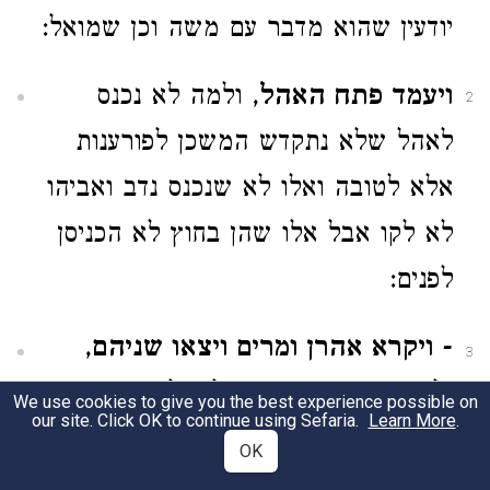
יודעין שהוא מדבר עם משה וכן שמואל:
ויעמד פתח האהל
, ולמה לא נכנס
2
לאהל שלא נתקדש המשכן לפורענות
אלא לטובה ואלו לא שנכנס נדב ואביהו
לא לקו אבל אלו שהן בחוץ לא הכניסן
לפנים:
-
ויקרא אהרן ומרים ויצאו שניהם
,
3
ולמה יצאו שניהן חוץ לאהל מועד
We use cookies to give you the best experience possible on
our site. Click OK to continue using Sefaria.
Learn More
.
[והניחו את משה בתוך האהל] שלא יהא
OK
משה אומר דומה שנמצא בי פגם שכן