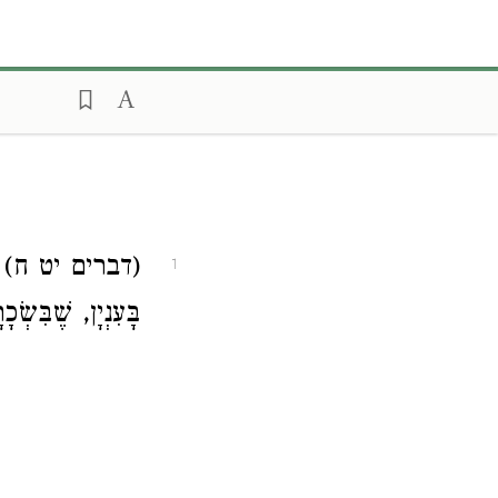
(דברים יט ח)
1
בָּעִנְיָן, שֶׁבִּשְ.