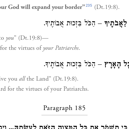
235
 God will expand your border”
(Dt.19:8).
 לַאֲבֹתֶיךָ
– הַכֹּל בִּזְכוּת אֲבוֹתֶיךָ.
 to
you
” (Dt.19:8)—
 for the virtues of
your Patriarchs
.
ָּל הָאָרֶץ
– הַכֹּל בִּזְכוּת אֲבוֹתֶיךָ.
give you
all
the Land” (Dt.19:8).
rd for the virtues of your Patriarchs.
Paragraph 185
כִּי תִשְׁמֹר אֶת כָּל הַמִּצְוָה הַזֹּאת לַעֲשֹׂתָהּ... וְיָסַ