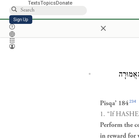
Texts
Topics
Donate
Sign Up
×
, מוּרָה
234
Pisqa’ 184
1. “If HASHEM
Perform the c
in reward for