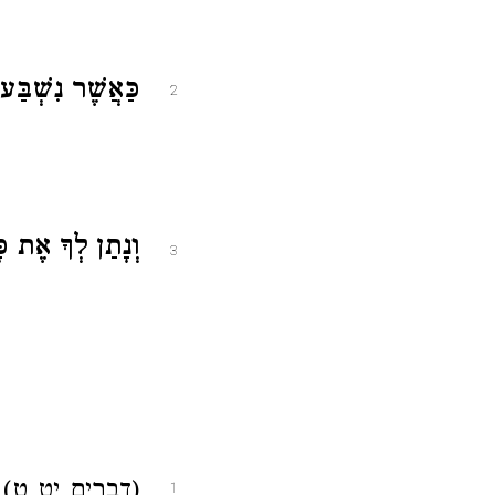
כַּאֲשֶׁר נִשְׁבַּע
2
וְנָתַן לְךָ אֶת כ
3
(דברים יט ט)
1