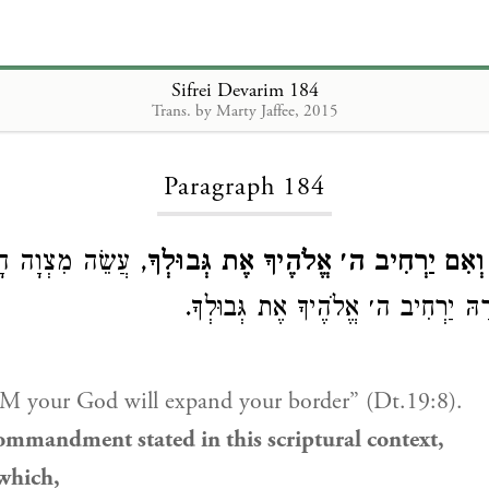
Sifrei Devarim 184
Trans. by Marty Jaffee, 2015
Loading...
Paragraph 184
וְאִם יַרְחִיב ה׳ אֱלֹהֶיךָ אֶת גְּבוּלְךָ
עֲשֵׂה מִצְוָה הָאֲ
ׂכָרָהּ יַרְחִיב ה׳ אֱלֹהֶיךָ אֶת גְּבוּלְךָ
 your God will expand your border” (Dt.19:8).
ommandment stated in this scriptural context,
 which,