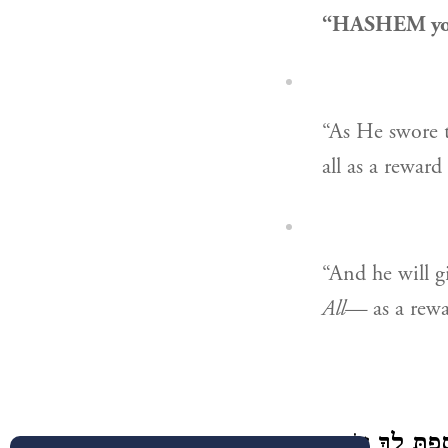
“HASHEM your
“As He swore
all as a reward
“And he will 
All—
as a rewa
פְתָּ לְךָ עוֹד