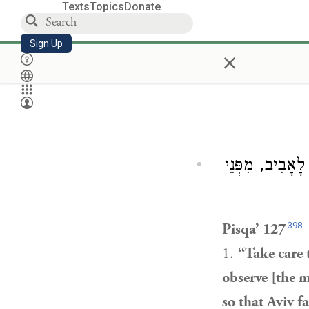
Texts
Topics
Donate
Sign Up
×
, ָבִיב, מִפְּנֵי
398
Pisqa’ 127
1.
“Take care 
observe [the m
so that Aviv fa