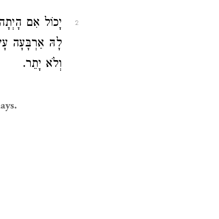
יָכוֹל אִם הָיְתָה
2
לָהּ אַרְבָּעָה ע:
וְלֹא יָתֵר.
days.