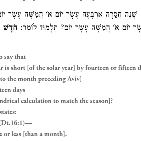
 שָׁנָה חֲסֵרָה אַרְבָּעָה עָשָׂר יוֹם אוֹ חֲמִשָּׁה עָשָׂר יוֹם
ָשָׂר יוֹם אוֹ חֲמִשָּׁה עָשָׂר יוֹם? תַּלְמוּד לוֹמַר
חֹדֶשׁ
לֹ
to say that
ar is short [of the solar year] by fourteen or fifteen 
to the month preceding Aviv]
fteen days
ndrical calculation to match the season]?
tates:
 (Dt.16:1)—
 or less [than a month].