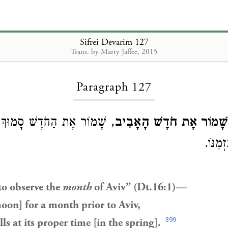
Sifrei Devarim 127
Trans. by Marty Jaffee, 2015
Loading...
Paragraph 127
שָׁמוֹר אֶת חֹדֶשׁ הָאָבִיב
שָׁמוֹר אֶת הַחֹדֶשׁ סָמוּךְ לָא
ְמַנּוֹ
to observe the
month
of Aviv” (Dt.16:1)—
oon] for a month prior to Aviv,
399
lls at its proper time [in the spring].