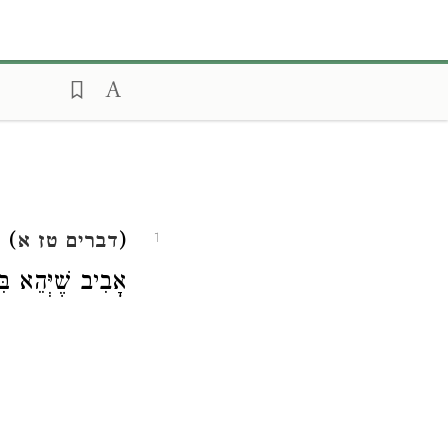
)
(
דברים טז א
1
אָבִיב שֶׁיְּהֵא בִּז.