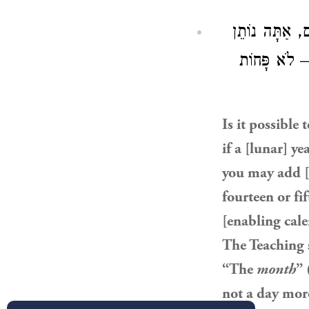
, אַתָּה נוֹתֵן
– א פָּחוֹת
Is it possible 
if a [lunar] ye
you may add [
fourteen or fi
[enabling cale
The Teaching s
“The
month
”
not a day more