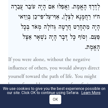
לְדֶרֶךְ הָאֱמֶת. וַאֲפִלּוּ אִם הָיָה עוֹבֵר עֲבֵרָה
ח"ו רַחֲמָנָא לִצְלָן, אַף־עַל־פִּי־כֵן בְּוַדַּאי
הָיָה מִתְחָרֵט חֲרָטָה גְּדוֹלָה מְאֹד בְּכָל
פַּעַם. וְסוֹף כָּל דָּבָר הָיָה נִשְׁאָר אֵצֶל
הָאֱמֶת.
If you were alone, without the negative
influence of others, you would always direct
yourself toward the path of life. You might
be confronted by every type of confusion,
We use cookies to give you the best experience possible on
worry and frustration – but still, you would
our site. Click OK to continue using Sefaria.
Learn More
.
OK
eventually end up on the right path. Even if