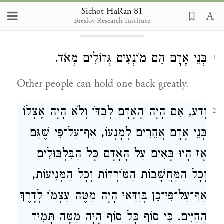
Sichot HaRan 81
Breslov Research Institute
Chapter 81
בְּנֵי אָדָם הֵם מוֹנְעִים גְּדוֹלִים מְאֹד.
1
Other people can hold one back greatly.
וְדַע, אִם הָיָה הָאָדָם לְבַדּוֹ וְלֹא הָיָה אֶצְלוֹ
2
בְּנֵי אָדָם אֲחֵרִים לְמָנְעוֹ, אַף־עַל־פִּי שֶׁגַּם
אָז הָיוּ בָּאִים עַל הָאָדָם כָּל הַבִּלְבּוּלִים
וְכָל הַמַּחֲשָׁבוֹת הַטּוֹרְדוֹת וְכָל הַמְּנִיעוֹת,
אַף־עַל־פִּי־כֵן בְּוַדַּאי הָיָה מַטֶּה עַצְמוֹ לְדֶרֶךְ
הַחַיִּים. כִּי סוֹף כָּל סוֹף הָיָה מַטֶּה תָּמִיד