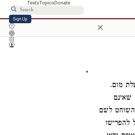
Texts
Topics
Donate
Sign Up
×
עלת
מום.
 שאינם
 השוחט
לשם
ל להפרישו