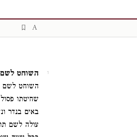
השוחט לשם ק:
1
השוחט לשם ק
שחיטתו פסול
באים בנדר ו
עולה
לשם
תו