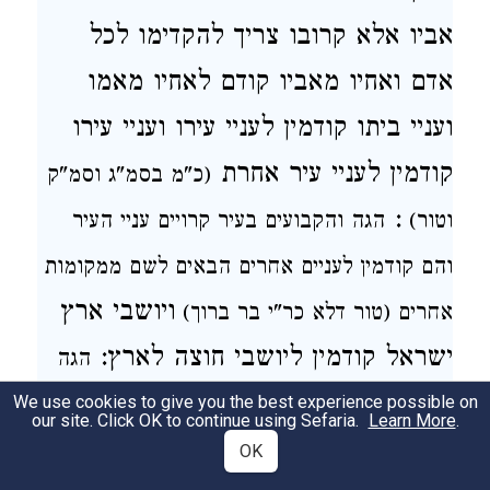
אביו אלא
קרובו צריך להקדימו לכל
אדם
ואחיו מאביו קודם לאחיו מאמו
ועניי ביתו קודמין לעניי עירו ועניי עירו
קודמין לעניי עיר
אחרת
(כ"מ בסמ"ג וסמ"ק
:
וטור)
הגה
והקבועים בעיר קרויים עניי העיר
והם קודמין לעניים אחרים הבאים לשם ממקומות
ויושבי ארץ
אחרים (טור דלא כר"י בר ברוך)
ישראל קודמין ליושבי חוצה לארץ:
הגה
We use cookies to give you the best experience possible on
פרנסת עצמו קודמת לכל אדם ואינו חייב לתת
our site. Click OK to continue using Sefaria.
Learn More
.
צדקה עד שיהיה לו פרנסתו ואח"כ יקדים פרנסת
OK