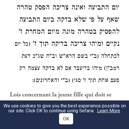
יום התביעה
ואינה צריכה
הפסק טהרה
שאף על פי שלא בדקה ביום התביעה
להפסיק בטהרה מונה מיום המחרת ז'
נקיים
ומיהו צריכה בדיקה תוך ז'
(כל יום
לכתחלה (ב"י בשם הרא"ש וב"ח שג"כ דעת
רמב"ן) מיהו בדיעבד אם לא בדקה עצמה
רק
פעם אחת תוך ז' סגי) (ב"י והאחרונים):
Lois concernant la jeune fille qui doit se
marier.
We use cookies to give you the best experience possible on
our site. Click OK to continue using Sefaria.
Learn More
.
Lorsqu’une jeune fille demandée en mariage
OK
accepte cette demande, elle doit attendre