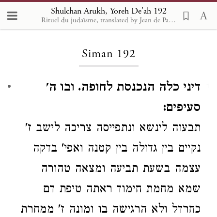
Shulchan Arukh, Yoreh De'ah 192
Rituel du judaïsme, translated by Jean de Pavly with the assistance of M. A. Neviasky. 1898 [fr]
Loading...
Siman 192
דיני כלה הנכנסת לחופה. ובו ה'
1
סעיפים:
תבעוה לינשא ונתפייסה צריכה
לישב ז'
נקיים
בין גדולה בין קטנה
ואפי' בדקה
עצמה בשעת תביעה ומצאה טהורה
שמא מחמת חימוד ראתה טיפת דם
כחרדל ולא הרגישה בו
ומונה ז' ממחרת