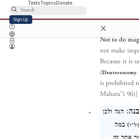
Texts
Topics
Donate
 ומנחשים
Sign Up
×
Not to do mag
not make inqui
Because it is
(
Deuteronomy 
is prohibited t
Mahara"i 96)]
לבנה
הגה
ולכן
במה
)
ל"ו
ר אחר זה