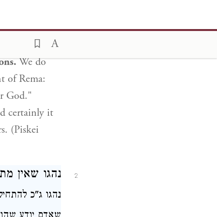
אלהיך (ב"י בש
ובמכשפים (פסק):
ions.
We do
nt of Rema:
ur God."
d certainly it
s. (Piskei
נהגו
שאין מתח
2
נהגו ג"כ להתח (
שאדם יודע שהוא