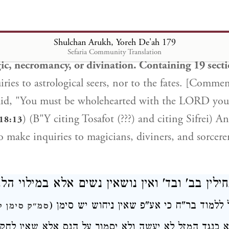
ם
ובשם ספרי)
וכ"ש
דאסור לשאול
בקוסמים
תוספות דע"פ
י מהרא"י סי' צ"ו
Shulchan Arukh, Yoreh De'ah 179
Sefaria Community Translation
ic, necromancy, or divination. Containing 19 sect
ries to astrological seers, nor to the fates. [Comme
 said, "You must be wholehearted with the LORD yo
) (B"Y citing Tosafot (???) and citing Sifrei) An
18:13
o make inquiries to magicians, diviners, and sorcerer
ילין
בב' ובד'
ואין נושאין נשים אלא במילוי ה:
יל ללמוד בר"ח כי אע"פ שאין ניחוש יש סימן
סמ"ק סימן ק
 כנגד המזל לא יעשה ולא יסמוך על הנס
אלא שאין לחקו