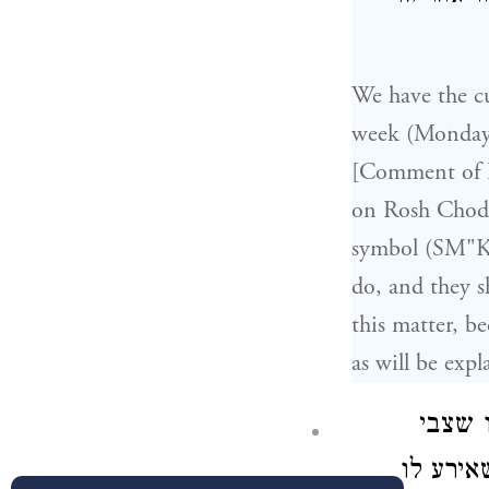
We have the cu
week (Monday 
[Comment of R
on Rosh Chodes
symbol (SM"K 
do, and they s
this matter, 
as will be expl
ו שצבי
אירע לו