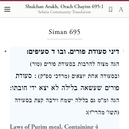
Shulchan Arukh, Orach Chayim 695:1
Sefaria Community Translation
Loading...
Siman 695
דיני סעודת פורים. ובו ד סעיפים:
1
הגה מצוה
להרבות בסעודת פורים (טור)
סעודת
:
ובסעודה אחת יוצאים (מרדכי ספ"ק)
פורים
שעשאה
בלילה
לא יצא ידי חובתו:
הגה ומ"מ גם בלילה
ישמח
וירבה קצת בסעודה
:
(תשו' מהרי"ו)
Laws of Purim meal. Containing 4