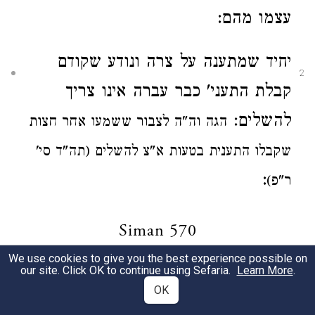
עצמו מהם:
יחיד שמתענה על צרה
ונודע שקודם
2
קבלת התעני' כבר עברה
אינו צריך
להשלים:
הגה
וה"ה לצבור
ששמעו
אחר
חצות
שקבלו התענית בטעות
א"צ
להשלים (תה"ד סי'
:
ר"פ)
Siman 570
We use cookies to give you the best experience possible on
our site. Click OK to continue using Sefaria.
Learn More
.
חנוכה ופורים וימים שאין אומרים בהם
1
OK
תחינה שנפגשו בתוך ימי נדרי תענית.