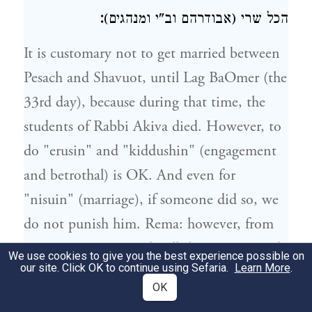
:
הכל
שרי (אבודרהם וב"י ומנהגים)
It is customary not to get married between
Pesach and Shavuot, until Lag BaOmer (the
33rd day), because during that time, the
students of Rabbi Akiva died. However, to
do "erusin" and "kiddushin" (engagement
and betrothal) is OK. And even for
"nisuin" (marriage), if someone did so, we
do not punish him. Rema: however, from
Lag Ba'Omer onwards, all this is permitted
We use cookies to give you the best experience possible on
our site. Click OK to continue using Sefaria.
Learn More
.
(Abudraham, Beit Yosef & Minhagim).
OK