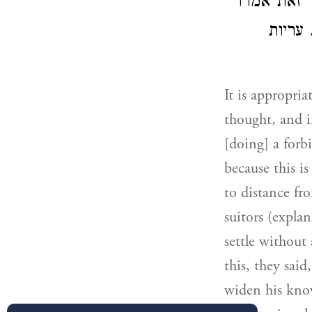
 זאת אמרו
עריות
It is appropria
thought, and i
[doing] a forb
because this i
to distance fr
suitors (expla
settle without 
this, they sai
widen his kno