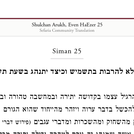
Shulchan Arukh, Even HaEzer 25
Sefaria Community Translation
Loading...
Siman 25
לא להרבות בתשמיש וכיצד יתנהג בשעת תשמ
רגיל עצמו
בקדושה יתירה
ובמחשבה טהורה
וב
להכשל בדבר ערוה
ויזהר מהייחוד שהוא הגורם ה
ק
מהשחוק
ומהשכרות
ומדברי עגבים
פירוש דברי )