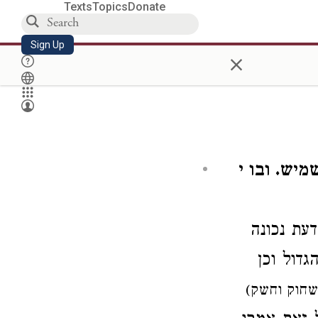
Texts
Topics
Donate
Sign Up
×
יש. ובו י
דעת נכונה
גדול וכן
(שחוק וחשק