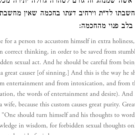
א אשה
שמנהג זה גורם לטהרה גדולה
יתירה מכל
חשבתו לד"ת וירחיב דעתו בחכמה שאין מחשבת 
 בלב פנוי מהחכמה
te for a person to accustom himself in extra holiness
n correct thinking, in order to be saved from stumb
idden sexual act. And he should be careful from bei
s a great causer [of sinning.] And this is the way he 
om entertainment and from intoxication, and from t
nation, the words of entertainment and desire). And
a wife, because this custom causes great purity. Great
d, "One should turn himself and his thoughts to wor
wledge in wisdom, for forbidden sexual thoughts on