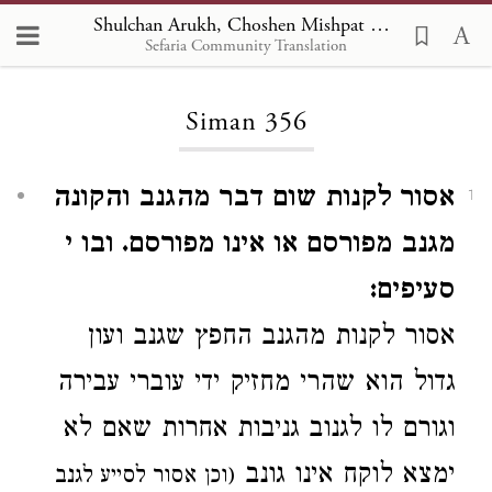
Shulchan Arukh, Choshen Mishpat 356
Sefaria Community Translation
Loading...
Siman 356
אסור לקנות שום דבר מהגנב והקונה
1
מגנב מפורסם או אינו מפורסם. ובו י
סעיפים:
אסור
לקנות מהגנב החפץ שגנב ועון
גדול הוא
שהרי מחזיק ידי עוברי עבירה
וגורם לו לגנוב גניבות אחרות
שאם
לא
ימצא
לוקח אינו גונב
(וכן אסור לסייע לגנב