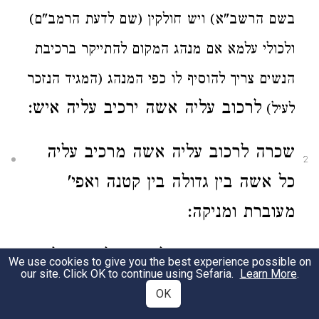
בשם הרשב"א)
ויש
חולקין (שם לדעת
הרמב"ם)
ולכולי עלמא אם מנהג המקום להתייקר ברכיבת
הנשים צריך להוסיף לו כפי המנהג (המגיד הנזכר
לרכוב עליה אשה ירכיב עליה איש:
לעיל)
שכרה לרכוב עליה אשה
מרכיב עליה
2
כל אשה בין
גדולה בין קטנה
ואפי'
מעוברת
ומניקה:
השוכר את החמור לרכוב עליה
יש לו
We use cookies to give you the best experience possible on
3
our site. Click OK to continue using Sefaria.
Learn More
.
להניח עליה
כסותו ולגינו ומזונותיו של
OK
אותו הדרך לפי שאין דרך השוכר לחזור