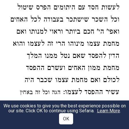
לעשות חסד עם היתומים הפרס שיטול
וכל השכר שישתכר בעבודה לכל האחים
ואפי' הי' חכם ביותר וראוי למנותו ואם
מחמת עצמו מינוהו הרי זה לעצמו
והוא
הדין להפסד שאם נטל ממנו המלך
מחמת ממון האחים ועשרם ההפסד
לכולם ואם מחמת עצמו שכבר היה
עשיר ההפסד לעצמו:
הגה
וכל זה באחין
השותפין עדיין בנכסי אביהן
אבל חלקו לא (טור
We use cookies to give you the best experience possible on
our site. Click OK to continue using Sefaria.
Learn More
.
בשם ר' יונה)
וי"א דהוא הדין בשותפים אחרים
OK