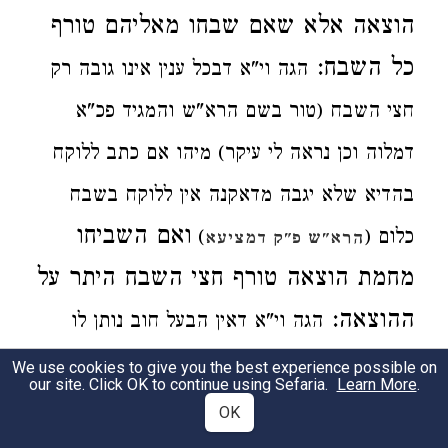
הוצאה
אלא שאם שבחו
מאליהם
טורף
כל השבח:
הגה
וי"א
דבכל
ענין
אינו גובה רק
חצי השבח (טור בשם הרא"ש והמגיד
פכ"א
דמלוה
וכן נראה לי
עיקר)
מיהו
אם כתב ללוקח
בהדיא שלא יגבה מדאקנה אין ללוקח בשבח
ואם השביחו
כלום (
)
הרא"ש פ"ק דמציעא
מחמת הוצאה
טורף
חצי השבח
היתר על
ההוצאה:
הגה
וי"א
דאין הבעל חוב נותן לו
הוצאה
כלל מאחר דהחוב שלו נגד
הקרן עם
We use cookies to give you the best experience possible on
our site. Click OK to continue using Sefaria.
Learn More
.
וחוזר
השבח (טור בשם
הרא"ש וע' בב"י
)
OK