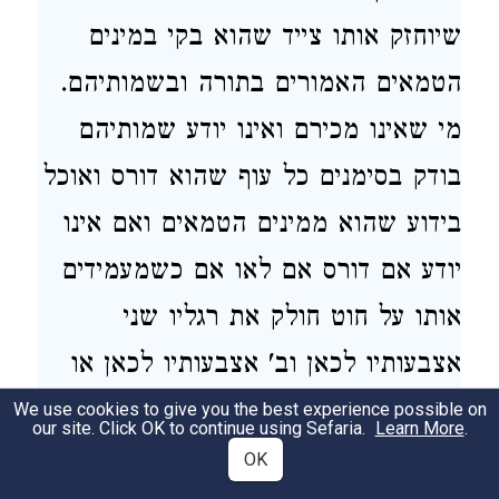
שיוחזק אותו צייד שהוא בקי במינים
הטמאים האמורים בתורה ובשמותיהם.
מי שאינו מכירם ואינו יודע שמותיהם
בודק בסימנים
כל עוף
שהוא
דורס ואוכל
בידוע שהוא ממינים הטמאים ואם אינו
יודע אם דורס אם לאו
אם כשמעמידים
אותו על חוט חולק את רגליו שני
אצבעותיו לכאן וב' אצבעותיו לכאן
או
שקולט מן
האויר
ואוכל בידוע שהוא
We use cookies to give you the best experience possible on
our site. Click OK to continue using Sefaria.
Learn More
.
דורס
ואם ידוע שאינו דורס
יש שלשה
OK