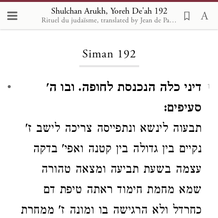
Shulchan Arukh, Yoreh De'ah 192
Rituel du judaïsme, translated by Jean de Pavly with the assistance of M. A. Neviasky. 1898 [fr]
Loading...
Siman 192
דיני כלה הנכנסת לחופה. ובו ה'
1
סעיפים:
תבעוה לינשא ונתפייסה צריכה
לישב ז'
נקיים
בין גדולה בין קטנה
ואפי' בדקה
עצמה בשעת תביעה ומצאה טהורה
שמא מחמת חימוד ראתה טיפת דם
כחרדל ולא הרגישה בו
ומונה ז' ממחרת