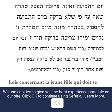
יום התביעה
ואינה צריכה
הפסק טהרה
שאף על פי שלא בדקה ביום התביעה
להפסיק בטהרה מונה מיום המחרת ז'
נקיים
ומיהו צריכה בדיקה תוך ז'
(כל יום
לכתחלה (ב"י בשם הרא"ש וב"ח שג"כ דעת
רמב"ן) מיהו בדיעבד אם לא בדקה עצמה
רק
פעם אחת תוך ז' סגי) (ב"י והאחרונים):
Lois concernant la jeune fille qui doit se
marier.
We use cookies to give you the best experience possible on
our site. Click OK to continue using Sefaria.
Learn More
.
Lorsqu’une jeune fille demandée en mariage
OK
accepte cette demande, elle doit attendre