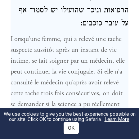
הרפואות וניכר שהועילו יש לסמוך אף
על עובד כוכבים:
Lorsqu’une femme, qui a relevé une tache
suspecte aussitôt après un instant de vie
intime, se fait soigner par un médecin, elle
peut continuer la vie conjugale. Si elle n’a
consulté le médecin qu’après avoir relevé
cette tache trois fois consécutives, on doit
se demander si la science a pu réellement
remédier à l’état de la malade. Cependant,
We use cookies to give you the best experience possible on
our site. Click OK to continue using Sefaria.
Learn More
.
si dans ce cas, la femme s’est fait soigner par
OK
un médecin israélite, au courant de la