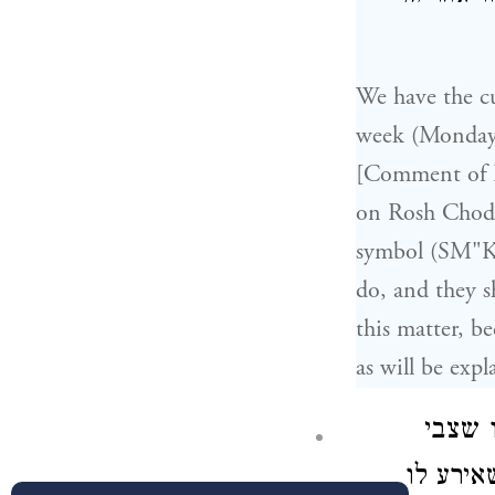
We have the cu
week (Monday 
[Comment of R
on Rosh Chodes
symbol (SM"K 
do, and they s
this matter, 
as will be expl
ו שצבי
אירע לו