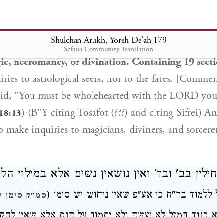
ם
ובשם ספרי)
וכ"ש
דאסור לשאול
בקוסמים
תוספות דע"פ
י מהרא"י סי' צ"ו
Shulchan Arukh, Yoreh De'ah 179
Sefaria Community Translation
ic, necromancy, or divination. Containing 19 sect
ries to astrological seers, nor to the fates. [Comme
 said, "You must be wholehearted with the LORD yo
) (B"Y citing Tosafot (???) and citing Sifrei) An
18:13
o make inquiries to magicians, diviners, and sorcerer
ילין
בב' ובד'
ואין נושאין נשים אלא במילוי ה:
יל ללמוד בר"ח כי אע"פ שאין ניחוש יש סימן
סמ"ק סימן ק
 כנגד המזל לא יעשה ולא יסמוך על הנס
אלא שאין לחקו