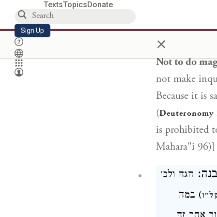
Texts
Topics
Donate
 ומנחשים
Sign Up
×
Not to do mag
not make inqui
Because it is
(
Deuteronomy 
is prohibited t
Mahara"i 96)]
לבנה
הגה
ולכן
במה
)
ל"ו
ר אחר זה