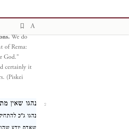
אלהיך (ב"י בש
ובמכשפים (פסק):
ions.
We do
nt of Rema:
ur God."
d certainly it
s. (Piskei
נהגו
שאין מתח
2
נהגו ג"כ להתח (
שאדם יודע שהוא