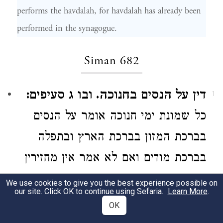
performs the havdalah, for havdalah has already been
performed in the synagogue.
Siman 682
דין על הנסים בחנוכה. ובו ג סעיפים:
1
כל שמונת ימי חנוכה
אומר על הנסים
בברכת המזון בברכת הארץ ובתפלה
בברכת מודים
ואם לא אמר
אין מחזירין
אותו
ומיהו אם
[וע"ל סי' רצ"ד סעיף ד' וה']
We use cookies to give you the best experience possible on
our site. Click OK to continue using Sefaria.
Learn More
.
נזכר באותה ברכה כל זמן שלא הזכיר
OK
את השם אפילו נזכר בין אתה להשם