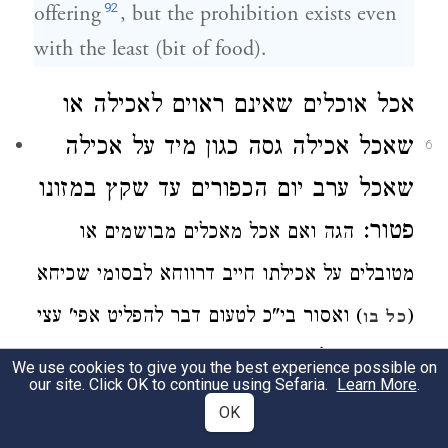
92
offering
, but the prohibition exists even
with the least (bit of food).
אכל אוכלים
שאינם ראוים לאכילה
או
שאכל אכילה גסה כגון מיד
על אכילה
6
שאכל
ערב יום הכפורים
עד שקץ במזונו
פטור:
הגה ואם אכל מאכלים מבושמים או
מטובלים
על אכילתו חייב דרווחא לבסומי
שכיחא
עצי
אפי'
לטעום דבר להפליט
) ואסור בי"כ
(
כל בו
:
בשמים וע"ל סי' תקס"ז סעיף ג' בהג"ה
We use cookies to give you the best experience possible on
our site. Click OK to continue using Sefaria.
Learn More
.
If one eats (on Yom Kippur) food that is
OK
not suitable for eating or they eat excessive