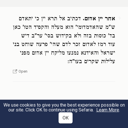
12
י
אפילו
עני המתפרנס מן הצדקה
ימכור
אחר יין אדום.
דכתיב אל תרא יין כי יתאדם
9
מלבושו או ילוה או ישכיר עצמו
לד'
ש"מ שהאדמדומי' הוא מעלה והקפיד הטו' כאן
בד' כוסות בזה ולא בקידוש בסי' ער"ב דיש
כוסות:
עוד רמז לאדום זכר לדם שהי' פרעה שוחט בני
13
Even a poor person who is sustained
ישראל והאידנא נמנעו מליקח יין אדום מפני
through charity must sell his clothing or sell
עלילות שקרים בעו"ה:
or rent himself in order to buy wine for the
Open
four cups.
גם הנשים חייבות בארבע כוסות ובכל
We use cookies to give you the best experience possible on
מצות הנוהגות באותו לילה:
our site. Click OK to continue using Sefaria.
Learn More
.
OK
Women are also obligated in the four cups