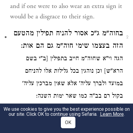
and if one were to also wear an extra sign it
would be a disgrace to their sign.
בחוה"מ ג"כ
אסור להניח תפילין מהטעם
2
הזה בעצמו שימי חוה"מ
גם הם אות:
הגה
וי"א שחוה"מ חייב בתפילין [ב"י בשם
הרא"ש]
וכן נוהגין בכל גלילות אלו
להניחם
במועד ולברך עליה' אלא
שאין מברכין עליה'
בקול רם בב"ה כמו שאר ימות השנה:
We use cookies to give you the best experience possible on
...On Chol HaMoed it is prohibited to
our site. Click OK to continue using Sefaria.
Learn More
.
wear tefillin for the same reason, namely
OK
that Chol HaMoed is also an אות (sign).