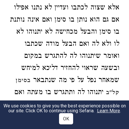
אלא שצוה לכתבו ועדיין לא נתנו
אפילו
אם גם הוא נותן בו סימן
ואם אינה נותנת
בו סימן והבעל מכחישה
לא יתנוהו
לא
לו ולא לה
ואם הבעל מודה שכתבו
ואומר שיתנוהו לה להתגרש במקום
ובשעה שראוי להחזיר דליכא למיחש
שמאחר נפל על פי מה שנתבאר
בסימן
יתנוהו לה
ותתגרש בו מעתה ואם
קל"ב
לאו לא יתנהו לה
ואם הוא מודה
We use cookies to give you the best experience possible on
our site. Click OK to continue using Sefaria.
Learn More
.
שנתגרשה בו והיא שואלת אותו לגבות
OK