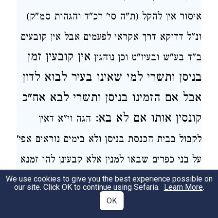
איסור אין להקל (ת"ה סי' רכ"ד והגהות סמ"ק)
ונ"ל דדוקא דרך אקראי לפעמים אבל
אין קובעים
אין קובעין זמן
ב"ד בע"ש ובעיו"ט וכן נוהגין
בניסן ותשרי
למי
שאינו
בעיר לבוא לדון
אבל אם הזמינו בניסן ותשרי לבא אח"כ
קונסין אותו אם לא בא:
הגה
וי"א דאין
לקבול בבית הכנסת בניסן ולא בימים נוראים אפי'
על בני כפרים שבאו למנין אלא קבעינן להו זמנא
We use cookies to give you the best experience possible on
אחר הרגל ואם יש דחייה ורמאות דנין לאלתר
our site. Click OK to continue using Sefaria.
Learn More
.
(מרדכי ר"פ הגוזל בתדא והגהות מיימוני)
ויש
OK