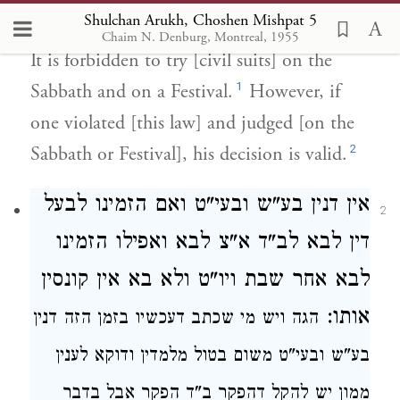
דין:
Shulchan Arukh, Choshen Mishpat 5
Chaim N. Denburg, Montreal, 1955
It is forbidden to try [civil suits] on the
1
Sabbath and on a Festival.
However, if
one violated [this law] and judged [on the
2
Sabbath or Festival], his decision is valid.
אין דנין
בע"ש ובעי"ט
ואם הזמינו לבעל
2
דין לבא לב"ד א"צ לבא
ואפילו הזמינו
לבא אחר שבת ויו"ט ולא בא
אין קונסין
אותו:
הגה
ויש מי שכתב דעכשיו בזמן הזה דנין
בע"ש ובעי"ט משום בטול מלמדין ודוקא לענין
ממון יש להקל דהפקר ב"ד הפקר
אבל
בדבר