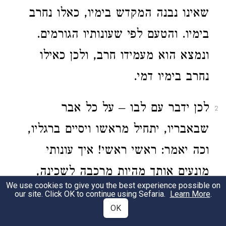
שאינו נבנה המקדש בימיו, כאלו נחרב
בימיו. והטעם לפי שעונותיו הגורמים.
ונמצא הוא מעמידו חרב, ולכן כאילו
נחרב בימיו דמי.
לכן ידבר עם לבו – על כל אבר
2
שבאבריו, יתחיל מראשו ויסיים ברגליו,
וכה יאמר: ראשי ראשי! איך עונותי
מונעים אותך מהיות מרכבה לשכינה,
We use cookies to give you the best experience possible on
ודלת ראשך ארגמ"ן (אוריא"ל רפא"ל
our site. Click OK to continue using Sefaria.
Learn More
.
OK
גבריא"ל מיכא"ל נוריא"ל), בהיות עונותי