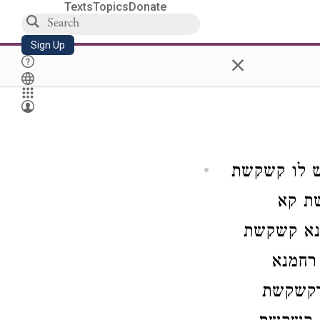
Texts
Topics
Donate
Sign Up
×
ש לו קשקשת
שת קא
מנא קשקשת
 רחמנא
דקשקשת