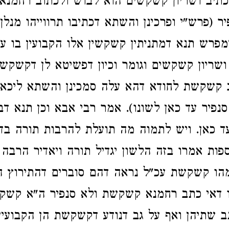
כתיב ושריון קשקשים הוא לבוש ולכתוב רחמנ
יר (פרש"י ופרכינן והשתא דכתיבו תרווייהו מנ
פרש תנא דמתניתין קשקשין אלו הקבועין בו ע
ריון קשקשים וגומר וכיון דפשיטא לן דקשקש
 קשקשת לחודא דהא עלה סמכינן והשתא ליכא 
פיר עד כאן לשונו). אמר רבי אבא וכן תנא דבי 
עד כאן. ויש לתמוה מה תועלת להרבות תורה בד
ספות אמרו בזה הלשון יגדיל תורה ויאדיר הרבה 
הו קשקשת עכ"ל נראה דהם סוברים דהתירוץ ה
 דאי כתב רחמנא קשקשת ולא סנפיר ה"א קשק
ב שתיהן ואף על גב דנודע דקשקשת הן הקבועין 