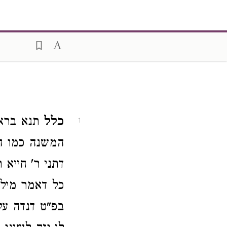
כלל
תנא ברא 
1
המשנה כמו ה
דתני ר' חייא
כל דאמר מילת
בפ"ט דנדה על