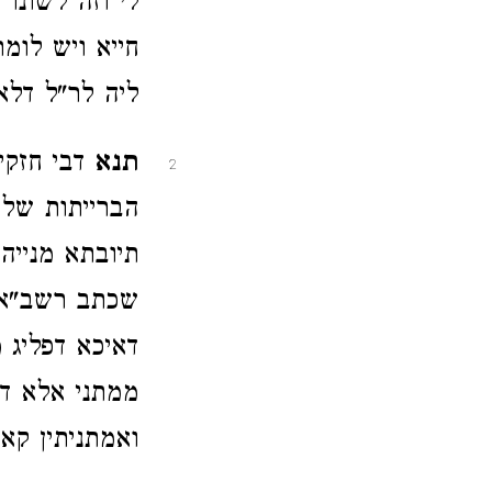
לי וזה לשונו 
חייא ויש לומ
ליה לר"ל דלא 
תנא
דבי חזקי
2
הברייתות של ר
תיובתא מנייהו
שכתב רשב"א ב
דאיכא דפליג 
ממתני אלא דל
ואמתניתין קא 