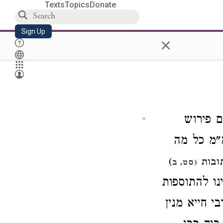
Texts
Topics
Donate
Sign Up
×
 פירוש
"מ כל מה
)
ובות
(סט, ב
נו להתוספות
 חייא מנין