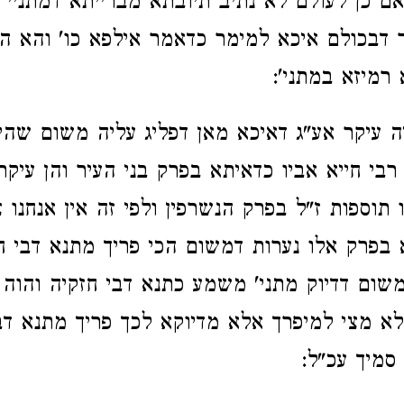
אם כן לעולם לא נתיב תיובתא מברייתא דמתניי' 
ר דבכולם איכא למימר כדאמר אילפא כו' והא ה
רמיזא במתני':
ה עיקר אע"ג דאיכא מאן דפליג עליה משום שהי
בי חייא אביו כדאיתא בפרק בני העיר והן עיקר 
 תוספות ז"ל בפרק הנשרפין ולפי זה אין אנחנו צ
פרק אלו נערות דמשום הכי פריך מתנא דבי חז
משום דדיוק מתני' משמע כתנא דבי חזקיה והוה 
א מצי למיפרך אלא מדיוקא לכך פריך מתנא דב
סמיך עכ"ל: