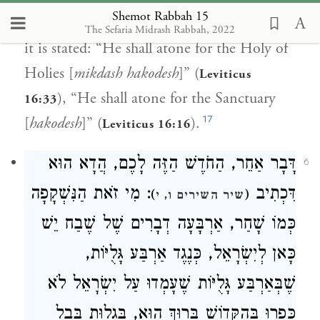
Shemot Rabbah 15
summoned Aaron, and he purified Him, as
The Sefaria Midrash Rabbah, 2022
it is stated: “He shall atone for the Holy of
Holies [
mikdash hakodesh
]” (
Leviticus
), “He shall atone for the Sanctuary
16:33
17
[
hakodesh
]” (
).
Leviticus 16:16
דָּבָר אַחֵר, הַחֹדֶשׁ הַזֶּה לָכֶם, הֲדָא הוּא
6
דִּכְתִיב
: מִי זֹאת הַנִּשְׁקָפָה
)
(
שיר השירים ו, י
כְּמוֹ שָׁחַר, אַרְבָּעָה דְבָרִים שֶׁל שֶׁבַח יֵשׁ
כָּאן לְיִשְׂרָאֵל, כְּנֶגֶד אַרְבַּע גָּלֻיּוֹת,
שֶׁבְּאַרְבַּע גָּלֻיּוֹת שֶׁעָמְדוּ עַל יִשְׂרָאֵל לֹא
כָּפְרוּ בְּהַקָּדוֹשׁ בָּרוּךְ הוּא, בְּגָלוּת בָּבֶל