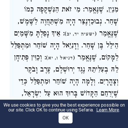
מִנַיִן, שֶׁנֶּאֱמַר: מִי זֹאת הַנִּשְׁקָפָה כְּמוֹ
שָׁחַר. נְבוּכַדְנֶצַּר הָיָה מִשְׁתַּחֲוֶה לַשֶּׁמֶשׁ,
שֶׁנֶּאֱמַר
: אֵיךְ נָפַלְתָּ מִשָּׁמַיִם
)
(
ישעיה יד, יב
הֵילֵל בֶּן שָׁחַר. וְדָנִיֵּאל הָיָה שׁוֹחֵר וּמִתְפַּלֵּל
לַמָּקוֹם, שֶׁנֶּאֱמַר
: וְכַוִּין פְּתִיחָן
)
(
דניאל ו, יא
לֵהּ בְעִלִּיתֵהּ נֶגֶד יְרוּשְׁלֶם, עֶרֶב וָבֹקֶר
וְצָהֳרָיִם. וְלָמָּה הָיָה שׁוֹחֵר וּמִתְפַּלֵּל כְּדֵי
שֶׁיְרַחֵם הַקָּדוֹשׁ בָּרוּךְ הוּא עַל יִשְׂרָאֵל,
וְעָלָיו אָמַר שְׁלֹמֹה
: שֹׁחֵר
We use cookies to give you the best experience possible on
)
(
משלי יא, כז
our site. Click OK to continue using Sefaria.
Learn More
.
טוֹב יְבַקֵּשׁ רָצוֹן, וְנִמְצָא לָהֶם הָאֱלֹהִים
OK