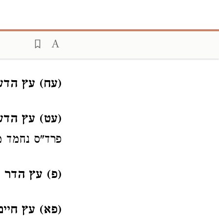
(עח) עץ הדע
(עט) עץ הדע
פרד"ס נחמד מא
(פ) עץ הדר
- 
(פא) עץ חיים