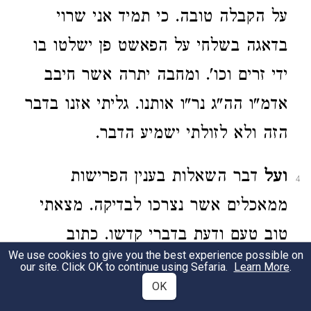
על הקבלה טובה. כי תמיד אני שרוי
בדאגה בשלחי על הפאשט פן ישלטו בו
ידי זרים וכו'. ומחבה יתרה אשר חיבב
אדמ"ו הה"ג נר"ו אותנו. גליתי אזנו בדבר
הזה ולא לזולתי ישמיע הדבר.
ועל
דבר השאלות בענין הפרישות
4
ממאכלים אשר נצרכו לבדיקה. מצאתי
טוב טעם ודעת בדברי קדשו. כתוב
We use cookies to give you the best experience possible on
לאמר לאחי ר"ל שי' אי"ה אשלח לו
our site. Click OK to continue using Sefaria.
Learn More
.
OK
ההעתק. ובאמת דברי היו פירוש לדברי